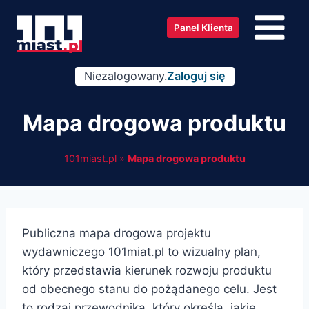
Przejdź
do
Panel Klienta
treści
Niezalogowany.
Zaloguj się
Mapa drogowa produktu
101miast.pl
»
Mapa drogowa produktu
Publiczna mapa drogowa projektu
wydawniczego 101miat.pl to wizualny plan,
który przedstawia kierunek rozwoju produktu
od obecnego stanu do pożądanego celu. Jest
to rodzaj przewodnika, który określa, jakie