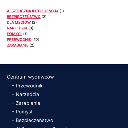
AI SZTUCZNA INTELIGENCJA
(1)
BEZPIECZEŃSTWO
(2)
DLA MEDIÓW
(2)
NARZEDZIA
(3)
POMYSŁ
(1)
PRZEWODNIK
(10)
ZARABIANIE
(2)
Centrum wydawców
– Przewodnik
– Narzedzia
– Zarabianie
– Pomysł
– Bezpieczeństwo