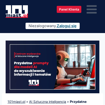
Przejdź
do
Panel Klienta
treści
Niezalogowany.
Zaloguj się
101miast.pl
»
AI Sztuczna inteligencja
»
Przydatne