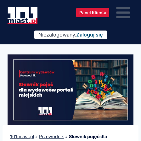
Przejdź
do
Panel Klienta
treści
Niezalogowany.
Zaloguj się
101miast.pl
»
Przewodnik
»
Słownik pojęć dla