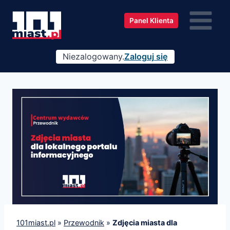
Przejdź
do
Panel Klienta
treści
Niezalogowany.
Zaloguj się
101miast.pl
»
Przewodnik
»
Zdjęcia miasta dla